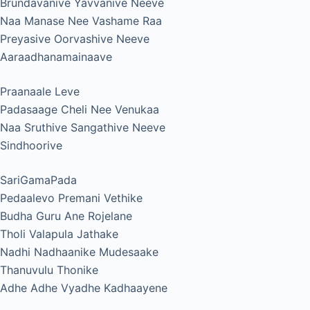
Brundavanive Yavvanive Neeve
Naa Manase Nee Vashame Raa
Preyasive Oorvashive Neeve
Aaraadhanamainaave
Praanaale Leve
Padasaage Cheli Nee Venukaa
Naa Sruthive Sangathive Neeve
Sindhoorive
SariGamaPada
Pedaalevo Premani Vethike
Budha Guru Ane Rojelane
Tholi Valapula Jathake
Nadhi Nadhaanike Mudesaake
Thanuvulu Thonike
Adhe Adhe Vyadhe Kadhaayene