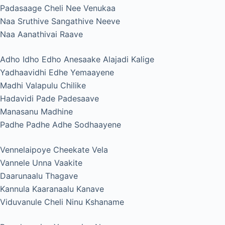
Padasaage Cheli Nee Venukaa
Naa Sruthive Sangathive Neeve
Naa Aanathivai Raave
Adho Idho Edho Anesaake Alajadi Kalige
Yadhaavidhi Edhe Yemaayene
Madhi Valapulu Chilike
Hadavidi Pade Padesaave
Manasanu Madhine
Padhe Padhe Adhe Sodhaayene
Vennelaipoye Cheekate Vela
Vannele Unna Vaakite
Daarunaalu Thagave
Kannula Kaaranaalu Kanave
Viduvanule Cheli Ninu Kshaname