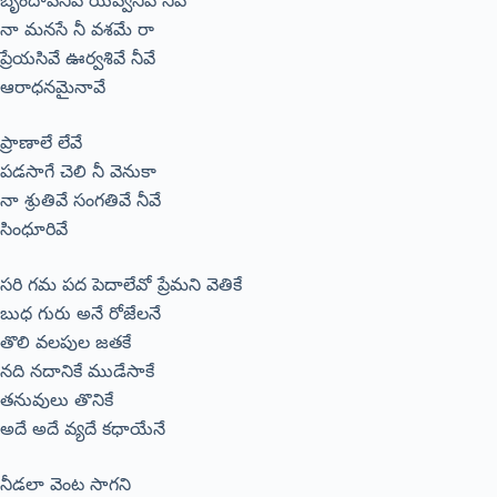
బృందావనివే యవ్వనివే నీవే
నా మనసే నీ వశమే రా
ప్రేయసివే ఊర్వశివే నీవే
ఆరాధనమైనావే
ప్రాణాలే లేవే
పడసాగే చెలి నీ వెనుకా
నా శ్రుతివే సంగతివే నీవే
సింధూరివే
సరి గమ పద పెదాలేవో ప్రేమని వెతికే
బుధ గురు అనే రోజేలనే
తొలి వలపుల జతకే
నది నదానికే ముడేసాకే
తనువులు తొనికే
అదే అదే వ్యదే కధాయేనే
నీడలా వెంట సాగని