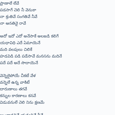
ప్రాణాలే లేవే
పడసాగే చెలి నీ వెనుకా
నా శ్రుతివే సంగతివే నీవే
నా ఆనతివై రావే
అదో ఇదో ఎదో అనేసాకే అలజడి కలిగే
యధావిధి ఎదే ఏమాయెనే
మది వలపులు చిలికే
హడవిడి పడి పడేసావే మనసను మదినే
పదే పదే అదే సొదాయెనే
వెన్నెలైపోయే చీకటే వేళ
వన్నెలే ఉన్న వాకిటే
దారుణాలు తగవే
కన్నుల కారణాలు కనవే
విడువనులే చెలి నిను క్షణమే