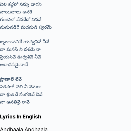
నీలి కళ్లలో నన్ను దాగని
వాయిదాలు అనకే
గుండెలో వేదనేదో వినవే
మనువడిగే మధనుడి స్వరమే
బృందావనివే యవ్వనివే నీవే
నా మనసే నీ వశమే రా
ప్రేయసివే ఊర్వశివే నీవే
ఆరాధనమైనావే
ప్రాణాలే లేవే
పడసాగే చెలి నీ వెనుకా
నా శ్రుతివే సంగతివే నీవే
నా ఆనతివై రావే
Lyrics In English
Andhaala Andhaala