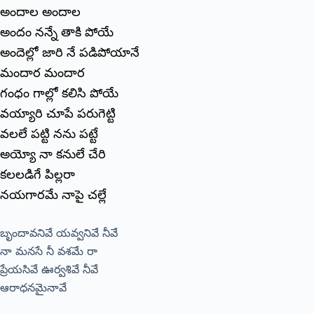
అందాల అందాల
అందం నన్నే తాకి పోయే
అందెల్లో జారి నే పడిపోయానే
మందార మందార
గంధం గాల్లో కలిసి పోయే
వయ్యారి చూపే పరుగెట్టి
వలలే పట్టి నను పట్టే
అయ్యో నా కనులే చేరి
కలలడిగే పిల్లరా
నయగారమే నాపై చల్లే
బృందావనివే యవ్వనివే నీవే
నా మనసే నీ వశమే రా
ప్రేయసివే ఊర్వశివే నీవే
ఆరాధనమైనావే