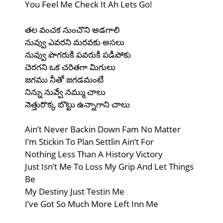
You Feel Me Check It Ah Lets Go!
తల వంచక నుంచొని అడగాలి
నువ్వు ఎవరని మరవకు అసలు
నువ్వు పొగరుకి పవరుకి పడిపోకు
చెరగని ఒక చరితగా మిగులు
జగము నీతో జగడమంటే
నిన్ను నువ్వే నమ్ము చాలు
నెత్తురొక్క బొట్టు ఉన్నాగాని చాలు
Ain’t Never Backin Down Fam No Matter
I’m Stickin To Plan Settlin Ain’t For
Nothing Less Than A History Victory
Just Isn’t Me To Loss My Grip And Let Things
Be
My Destiny Just Testin Me
I’ve Got So Much More Left Inn Me