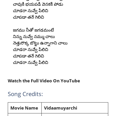
చావుకి భయపడి వెనకకి పోడు
చూడరా నువ్వే పిలిచి
చూపడా తనే గెలిచి
జగము నీతో జగడమంటే
నిన్ను నువ్వే నమ్ము చాలు
నెత్తురొక్క బొట్టు ఉన్నాగాని చాలు
చూడరా నువ్వే పిలిచి
చూపడా తనే గెలిచి
చూడరా నువ్వే పిలిచి
Watch the Full Video On YouTube
Song Credits:
Movie Name
Vidaamuyarchi