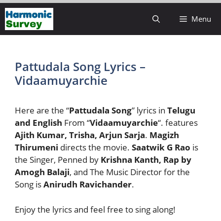
Skip
Menu
to
content
Pattudala Song Lyrics –
Vidaamuyarchie
Here are the “
Pattudala Song
” lyrics in
Telugu
and English
From “
Vidaamuyarchie
“. features
Ajith Kumar, Trisha, Arjun Sarja
.
Magizh
Thirumeni
directs the movie.
Saatwik G Rao
is
the Singer, Penned by
Krishna Kanth, Rap by
Amogh Balaji
, and The Music Director for the
Song is
Anirudh Ravichander
.
Enjoy the lyrics and feel free to sing along!