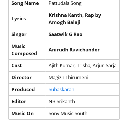
Song Name
Pattudala Song
Krishna Kanth, Rap by
Lyrics
Amogh Balaji
Singer
Saatwik G Rao
Music
Anirudh Ravichander
Composed
Cast
Ajith Kumar, Trisha, Arjun Sarja
Director
Magizh Thirumeni
Produced
Subaskaran
Editor
NB Srikanth
Music On
Sony Music South