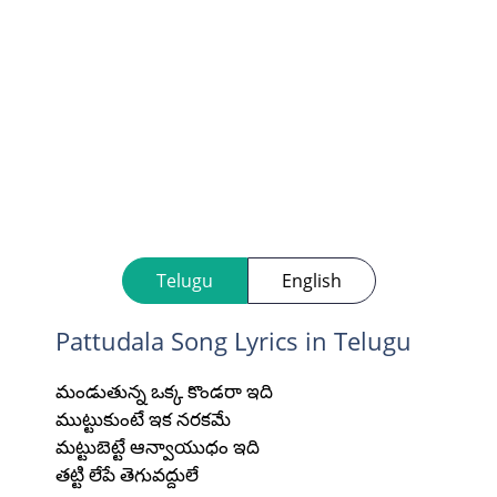
Telugu
English
Pattudala Song Lyrics in Telugu
మండుతున్న ఒక్క కొండరా ఇది
ముట్టుకుంటే ఇక నరకమే
మట్టుబెట్టే ఆన్వాయుధం ఇది
తట్టి లేపే తెగువద్దులే