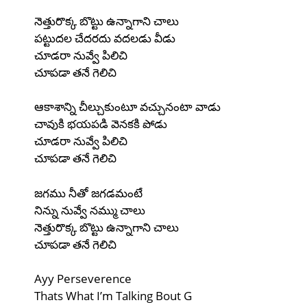
నెత్తురొక్క బొట్టు ఉన్నాగాని చాలు
పట్టుదల చేదరదు వదలడు వీడు
చూడరా నువ్వే పిలిచి
చూపడా తనే గెలిచి
ఆకాశాన్ని చీల్చుకుంటూ వచ్చునంటా వాడు
చావుకి భయపడి వెనకకి పోడు
చూడరా నువ్వే పిలిచి
చూపడా తనే గెలిచి
జగము నీతో జగడమంటే
నిన్ను నువ్వే నమ్ము చాలు
నెత్తురొక్క బొట్టు ఉన్నాగాని చాలు
చూపడా తనే గెలిచి
Ayy Perseverence
Thats What I’m Talking Bout G